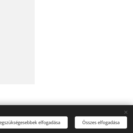
6-20-360-61-22
legszükségesebbek elfogadása
Összes elfogadása