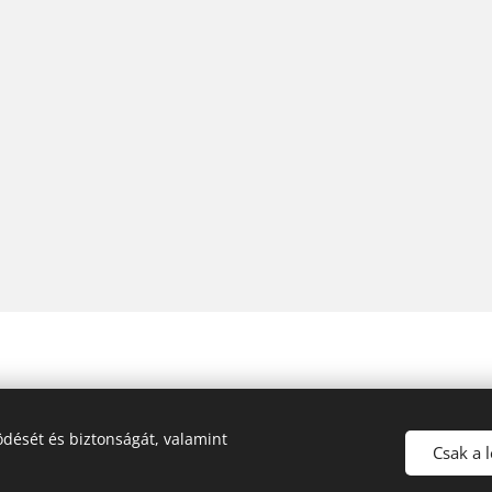
dését és biztonságát, valamint
Tetőfedő Bádogos, 2682 Püspökhatvan, Dózsa György utca 9/a., +3
Csak a 
Powered by
Webnode
Sütik