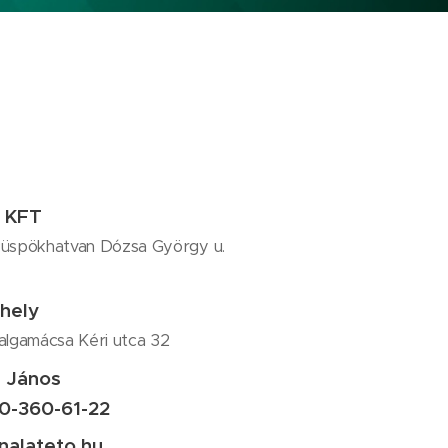
 KFT
üspökhatvan Dózsa György u.
phely
algamácsa Kéri utca 32
 János
0-360-61-22
nalateto.hu