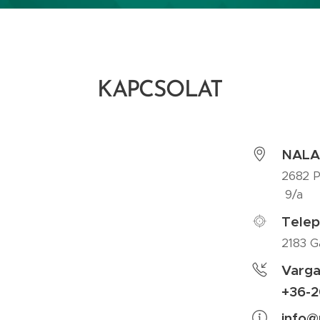
KAPCSOLAT
NALA
2682 P
9/a
Tele
2183 G
Varga
+36-2
info@