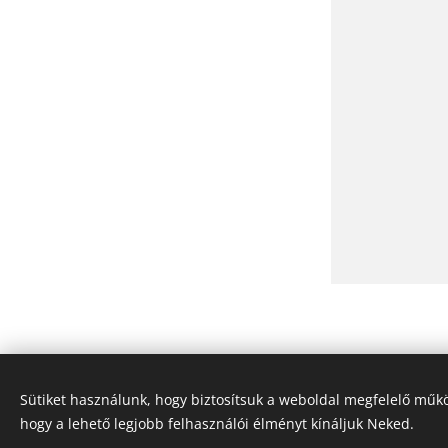
Sütiket használunk, hogy biztosítsuk a weboldal megfelelő műkö
NALA KFT Ács 
hogy a lehető legjobb felhasználói élményt kínáljuk Neked.